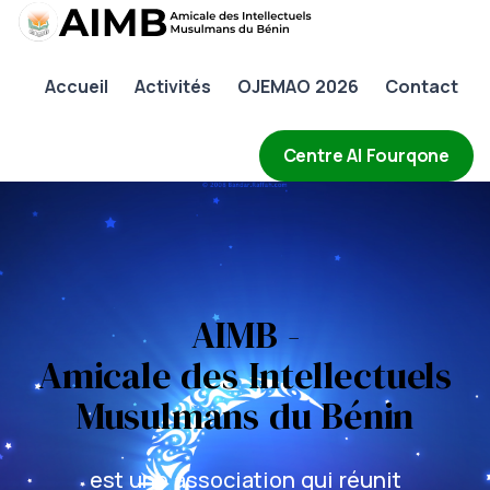
AIMB
Accueil
Activités
OJEMAO 2026
Contact
Accueil
Activités
Centre Al Fourqone
OJEMAO 2026
Contact
AIMB -
Amicale des Intellectuels
Musulmans du Bénin
est une association qui réunit