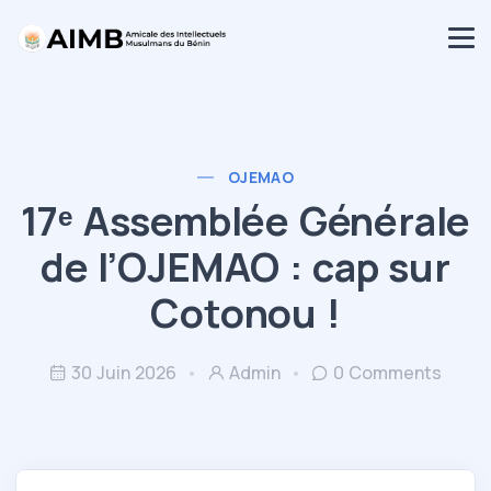
AIMB
Accueil
Activités
OJEMAO
OJEMAO 2026
17ᵉ Assemblée Générale
Contact
de l’OJEMAO : cap sur
Cotonou !
30 Juin 2026
Admin
0 Comments