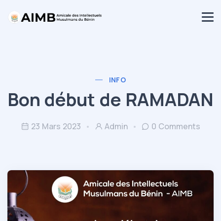
AIMB
Accueil
Activités
INFO
OJEMAO 2026
Bon début de RAMADAN
Contact
23 Mars 2023
Admin
0 Comments