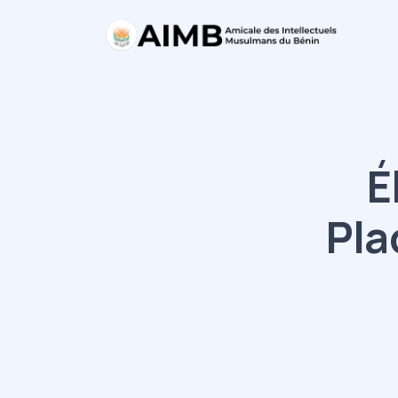
É
Pla